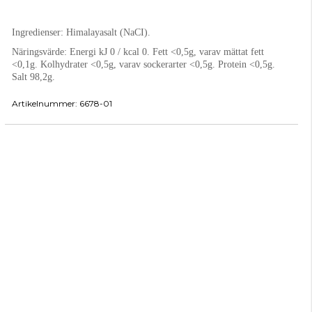
Ingredienser:
Himalayasalt (NaCI).
Näringsvärde:
Energi kJ 0 / kcal 0. Fett <0,5g, varav mättat fett
<0,1g. Kolhydrater <0,5g, varav sockerarter <0,5g. Protein <0,5g.
Salt 98,2g.
Artikelnummer:
6678-01