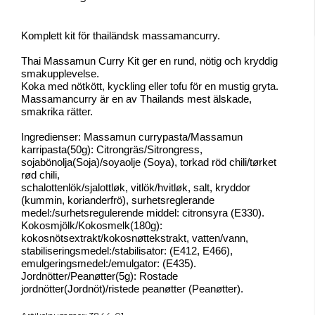
Komplett kit för thailändsk massamancurry.
Thai Massamun Curry Kit ger en rund, nötig och kryddig
smakupplevelse.
Koka med nötkött, kyckling eller tofu för en mustig gryta.
Massamancurry är en av Thailands mest älskade,
smakrika rätter.
Ingredienser: Massamun currypasta/Massamun
karripasta(50g): Citrongräs/Sitrongress,
sojabönolja(Soja)/soyaolje (Soya), torkad röd chili/tørket
rød chili,
schalottenlök/sjalottløk, vitlök/hvitløk, salt, kryddor
(kummin, korianderfrö), surhetsreglerande
medel:/surhetsregulerende middel: citronsyra (E330).
Kokosmjölk/Kokosmelk(180g):
kokosnötsextrakt/kokosnøttekstrakt, vatten/vann,
stabiliseringsmedel:/stabilisator: (E412, E466),
emulgeringsmedel:/emulgator: (E435).
Jordnötter/Peanøtter(5g): Rostade
jordnötter(Jordnöt)/ristede peanøtter (Peanøtter).