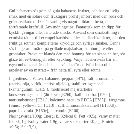
Gul habanero-sås görs på gula habanero-frukter, och har en livlig
smak med en sötare och fruktigare profil jämfört med den röda och
gröna varianten. Den är vanligtvis något mildare i hetta, men
fortfarande kraftfull. Användningstips: Fantastisk som en dipp för
kycklingvingar eller friterade snacks. Använd som smaksättning i
exotiska rätter, till exempel karibiska eller thailändska rätter, där den
fruktiga sötman kompletterar kryddiga och syrliga smaker. Denna
sås fungerar utmärkt på grillade majskolvar, hamburgare eller
grönsaker. Prova att blanda den med honung för att skapa en het, söt
glaze till revbensspjäll eller kyckling. Varje habanero-sås har sin
egen unika karaktär och kan användas för att lyfta fram olika
aspekter av en maträtt – från hetta till syra eller sötma.
Ingredienser:
Vatten, habanero-peppar [14%], salt, aromämnen
(eterisk olja, vitlök, eterisk oljelök), stabiliseringsmedel
(xantangummi [E415]), modifierad majsstärkelse,
konserveringsmedel (ättiksyra [E260], kaliumsorbat [E202],
natriumbensoat [E211], kalciumdinatrium EDTA [E385]), färgämne
(Sunset yellow FCF [E110], sulfitammoniakkaramell [E150d]),
paprikaextrakt [E160c], curcumin [E100].
Näringsvärde/100g:
Energi kJ 32/kcal 8. Fett <0,5g, varav mättat
fett <0,1g. Kolhydrater 1,9g, varav sockerarter <0,5g. Protein
<0,5g. Salt 3,9g.