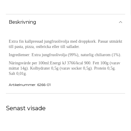
Beskrivning
Extra fin kallpressad jungfruolivolja med droppkork. Passar ut­märkt
till pasta, pizza, ostbricka eller till sallader.
Ingredienser:
Extra jungfruolivolja (99%), naturlig chiliarom (1%).
Näringsvärde per 100ml:
Energi kJ 3766/kcal 900. Fett 100g (varav
mättat 14g). Kolhydrater 0,5g (varav socker 0,5g). Protein 0,5g.
Salt 0,01g.
Artikelnummer:
6266-01
Senast visade