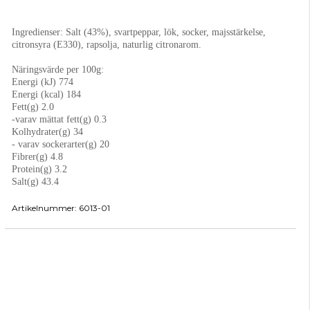
Ingredienser:
Salt (43%), svartpeppar, lök, socker, majsstärkelse,
citronsyra (E330), rapsolja, naturlig citronarom.
Näringsvärde per 100g:
Energi (kJ) 774
Energi (kcal) 184
Fett(g) 2.0
-varav mättat fett(g) 0.3
Kolhydrater(g) 34
- varav sockerarter(g) 20
Fibrer(g) 4.8
Protein(g) 3.2
Salt(g) 43.4
Artikelnummer:
6013-01