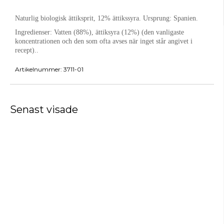
Naturlig biologisk ättiksprit, 12% ättikssyra. Ursprung: Spanien.
Ingredienser:
Vatten (88%), ättiksyra (12%) (den vanligaste
koncentrationen och den som ofta avses när inget står angivet i
recept)..
Artikelnummer:
3711-01
Senast visade