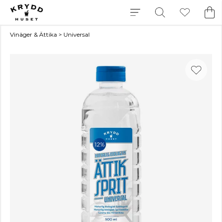
Vinäger & Ättika
>
Universal