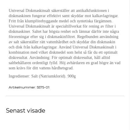
Universal Diskmaskinsalt säkerställer att antikalkfunktionen i
diskmaskinen fungerar effektivt samt skyddar mot kalkavlagringar.
Fritt från klumpförebyggande medel och syntetiska färgämnen.
Universal Diskmaskinsalt är specialtillverkat för rening av filter i
diskmaskiner. Saltet har högsta renhet och lämnar därför inte några
föroreningar efter sig i diskmaskinfiltret. Regelbunden användning
av salt säkerställer rätt vattenhårdhet och skyddar din diskmaskin
och disk från kalkavlagringar. Använd Universal Diskmaskinsalt i
kombination med vilket diskmedel som helst så får du ett optimalt
diskresultat. Användning: För optimalt diskresultat, håll alltid
saltbehållaren ordentligt fylld. Höj avhärdaren en grad högre än vad
som krävs för ditt vattens hårdhetsgrad.
Ingredienser:
Salt (Natriumklorid). 900g
Artikelnummer:
5575-01
Senast visade