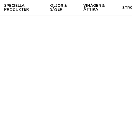
SPECIELLA
OLJOR &
VINÄGER &
STR
PRODUKTER
SÅSER
ÄTTIKA