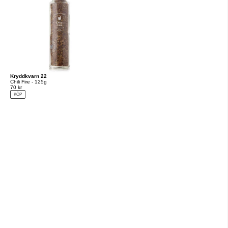
Kryddkvarn 22
Chili Fire - 125g
70 kr
KÖP