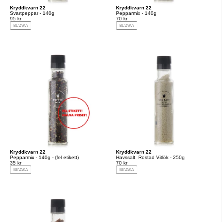
Kryddkvarn 22
Kryddkvarn 22
Svartpeppar - 140g
Pepparmix - 140g
95 kr
70 kr
BEVAKA
BEVAKA
Kryddkvarn 22
Kryddkvarn 22
Pepparmix - 140g - (fel etikett)
Havssalt, Rostad Vitlök - 250g
35 kr
70 kr
BEVAKA
BEVAKA