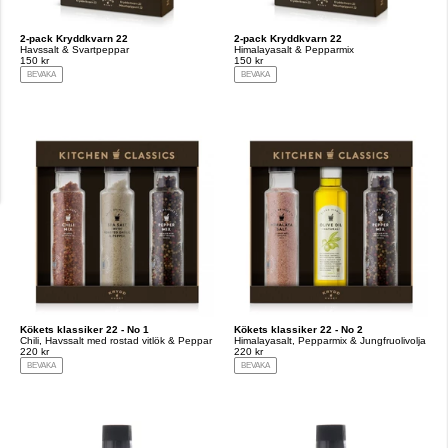
2-pack Kryddkvarn 22
2-pack Kryddkvarn 22
Havssalt & Svartpeppar
Himalayasalt & Pepparmix
150 kr
150 kr
BEVAKA
BEVAKA
Kökets klassiker 22 - No 1
Kökets klassiker 22 - No 2
Chili, Havssalt med rostad vitlök & Peppar
Himalayasalt, Pepparmix & Jungfruolivolja
220 kr
220 kr
BEVAKA
BEVAKA