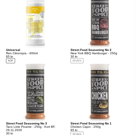
Universal
Street Food Seasoning No 2
Ren Citronsyra - 400ml
New York BBQ Hamburger - 250g
65 kr
30 kr
KÖP
BEVAKA
Street Food Seasoning No 3
Street Food Seasoning No 1
Taco Lime Picante - 250g - Kort BF,
Chicken Cajun - 250g
29.11.2026
65 kr
30 kr
BEVAKA