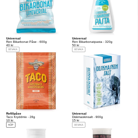
Universal
Universal
Ren Bikarbonat Påse - 600g
Ren Bikarbonatpasta - 320g
40 kr
50 kr
BEVAKA
BEVAKA
Refillpåse
Universal
Taco Kryddmix - 28g
Diskmaskinsalt - 900g
10 kr
15 kr
KÖP
BEVAKA