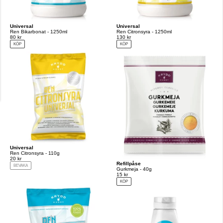
Universal
Universal
Ren Bikarbonat - 1250ml
Ren Citronsyra - 1250ml
80 kr
130 kr
KÖP
KÖP
Universal
Ren Citronsyra - 110g
20 kr
Refillpåse
BEVAKA
Gurkmeja - 40g
15 kr
KÖP