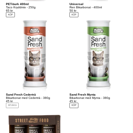
PET-burk 400ml
Universal
Taco Kryddmix - 250g
Ren Bikarbonat - 400ml
65 kr
50 kr
KÖP
KÖP
Sand Fresh Cederträ
Sand Fresh Mynta
Bikarbonat med Cederträ - 380g
Bikarbonat med Mynta - 380g
45 kr
45 kr
BEVAKA
KÖP