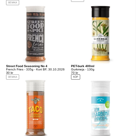
BEVAKA
Street Food Seasoning No 4
PET-burk 400ml
French Fries - 335g - Kort BF, 30.10.2026
Gurkmeja - 130g
30 kr
70 kr
BEVAKA
KÖP