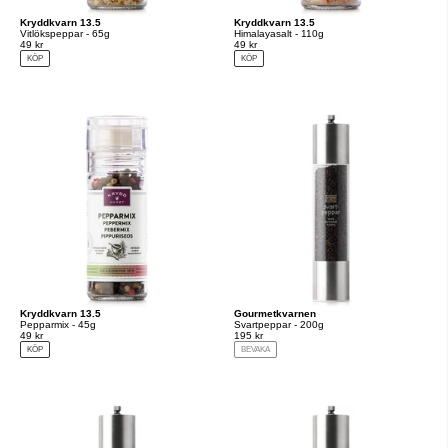
Kryddkvarn 13.5
Kryddkvarn 13.5
Vitlökspeppar - 65g
Himalayasalt - 110g
49 kr
49 kr
KÖP
KÖP
Kryddkvarn 13.5
Gourmetkvarnen
Pepparmix - 45g
Svartpeppar - 200g
49 kr
195 kr
KÖP
BEVAKA