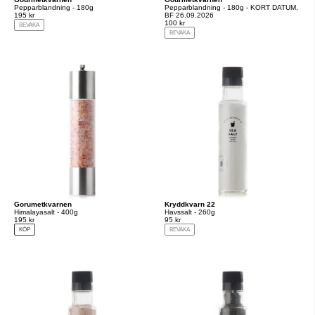
Pepparblandning - 180g
Pepparblandning - 180g - KORT DATUM,
195 kr
BF 26.09.2026
100 kr
BEVAKA
BEVAKA
Gorumetkvarnen
Kryddkvarn 22
Himalayasalt - 400g
Havssalt - 260g
195 kr
95 kr
KÖP
BEVAKA