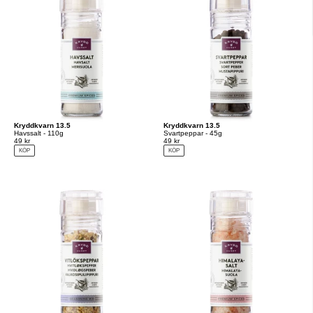
Kryddkvarn 13.5
Kryddkvarn 13.5
Havssalt - 110g
Svartpeppar - 45g
49 kr
49 kr
KÖP
KÖP