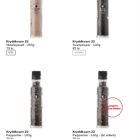
Kryddkvarn 22
Kryddkvarn 22
Himalayasalt - 260g
Svartpeppar - 140g
70 kr
95 kr
KÖP
BEVAKA
Kryddkvarn 22
Kryddkvarn 22
Pepparmix - 140g
Pepparmix - 140g - (fel etikett)
70 kr
35 kr