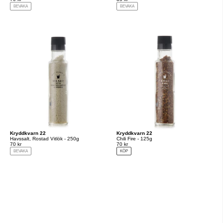
BEVAKA
BEVAKA
Kryddkvarn 22
Kryddkvarn 22
Havssalt, Rostad Vitlök - 250g
Chili Fire - 125g
70 kr
70 kr
BEVAKA
KÖP