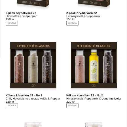
2-pack Kryddkvarn 22
2-pack Kryddkvarn 22
Havssalt & Svartpeppar
Himalayasalt & Pepparmix
150 kr
150 kr
BEVAKA
BEVAKA
Kökets klassiker 22 - No 1
Kökets klassiker 22 - No 2
Chili, Havssalt med rostad vitlök & Peppar
Himalayasalt, Pepparmix & Jungfruolivolja
220 kr
220 kr
BEVAKA
BEVAKA